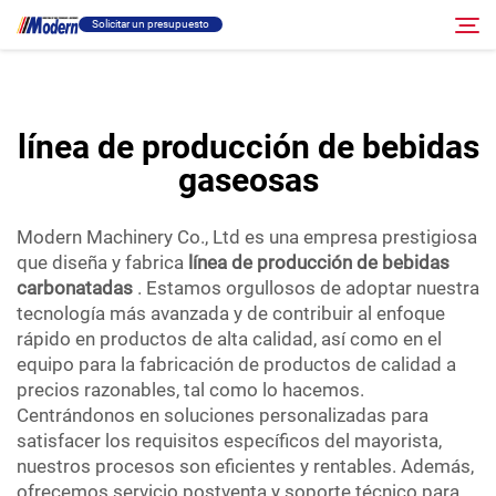
líneas de producción de bebidas gaseosas
Solicitar un presupuesto
. Nos enorgullece adoptar nuestras...">
Solución
línea de producción de bebidas
Buscar
gaseosas
Llenado Y Empaque
Modern Machinery Co., Ltd es una empresa prestigiosa
Acerca
que diseña y fabrica
línea de producción de bebidas
carbonatadas
. Estamos orgullosos de adoptar nuestra
tecnología más avanzada y de contribuir al enfoque
Vídeo
rápido en productos de alta calidad, así como en el
equipo para la fabricación de productos de calidad a
precios razonables, tal como lo hacemos.
Contacto
Centrándonos en soluciones personalizadas para
satisfacer los requisitos específicos del mayorista,
Sitio RU
nuestros procesos son eficientes y rentables. Además,
ofrecemos servicio postventa y soporte técnico para