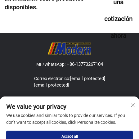
una
disponibles.
cotización
ahora
+86-13773267104
MF/WhatsApp:
[email protected]
Correo electrónico:
[email protected]
Address:Lefeng Road, Leyu Town, Zhangjiagang, Jiangsu, China.
We value your privacy
We use cookies and similar tools to provide our services. If you
don't want to accept all cookies, click Personalize cookies.
Copyright © Zhangjiagang Modern Machinery Co.,Ltd. All Rights
Accept all
Reserved
Política de Privacidad
BLOG