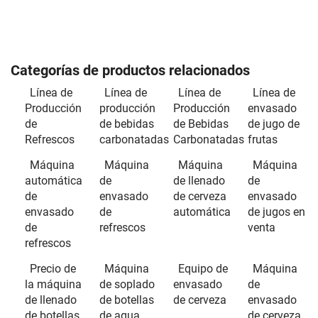
Categorías de productos relacionados
Línea de
Línea de
Línea de
Línea de
Producción
producción
Producción
envasado
de
de bebidas
de Bebidas
de jugo de
Refrescos
carbonatadas
Carbonatadas
frutas
Máquina
Máquina
Máquina
Máquina
automática
de
de llenado
de
de
envasado
de cerveza
envasado
envasado
de
automática
de jugos en
de
refrescos
venta
refrescos
Precio de
Máquina
Equipo de
Máquina
la máquina
de soplado
envasado
de
de llenado
de botellas
de cerveza
envasado
de botellas
de agua
de cerveza