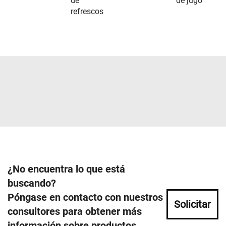
de
de jugo
refrescos
¿No encuentra lo que está
buscando?
Póngase en contacto con nuestros
Solicitar
consultores para obtener más
información sobre productos