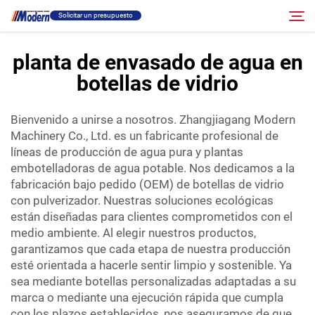
Solicitar un presupuesto
planta de envasado de agua en
botellas de vidrio
Solución
Buscar
Bienvenido a unirse a nosotros. Zhangjiagang Modern
Llenado Y Empaque
Machinery Co., Ltd. es un fabricante profesional de
líneas de producción de agua pura y plantas
Acerca
embotelladoras de agua potable. Nos dedicamos a la
fabricación bajo pedido (OEM) de botellas de vidrio
con pulverizador. Nuestras soluciones ecológicas
Vídeo
están diseñadas para clientes comprometidos con el
medio ambiente. Al elegir nuestros productos,
garantizamos que cada etapa de nuestra producción
Contacto
esté orientada a hacerle sentir limpio y sostenible. Ya
sea mediante botellas personalizadas adaptadas a su
Sitio RU
marca o mediante una ejecución rápida que cumpla
con los plazos establecidos, nos aseguramos de que