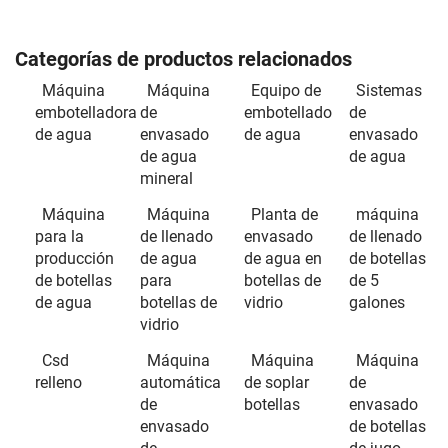
Categorías de productos relacionados
Máquina
Máquina
Equipo de
Sistemas
embotelladora
de
embotellado
de
de agua
envasado
de agua
envasado
de agua
de agua
mineral
Máquina
Máquina
Planta de
máquina
para la
de llenado
envasado
de llenado
producción
de agua
de agua en
de botellas
de botellas
para
botellas de
de 5
de agua
botellas de
vidrio
galones
vidrio
Csd
Máquina
Máquina
Máquina
relleno
automática
de soplar
de
de
botellas
envasado
envasado
de botellas