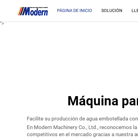
máquina
tecnológica.
PÁGINA DE INICIO
SOLUCIÓN
LL
En Modern Machine...
">
Máquina par
Facilite su producción de agua embotellada co
En Modern Machinery Co., Ltd., reconocemos la
competitivos en el mercado gracias a nuestra a