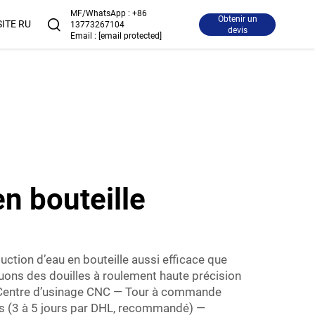
MF/WhatsApp :
+86
Obtenir un
SITE RU
13773267104
devis
Email :
[email protected]
n bouteille
tion d’eau en bouteille aussi efficace que
ons des douilles à roulement haute précision
 Centre d’usinage CNC — Tour à commande
les (3 à 5 jours par DHL, recommandé) —