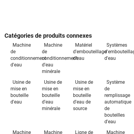
Catégories de produits connexes
Machine
Machine
Matériel
Systèmes
de
de
d'embouteillage
d'embouteilla
conditionnement
conditionnement
d'eau
d'eau
d'eau
d'eau
minérale
Usine de
Usine de
Usine de
Système
mise en
mise en
mise en
de
bouteille
bouteille
bouteille
remplissage
d'eau
d'eau
d'eau de
automatique
minérale
source
de
bouteilles
d'eau
Machine
Machine
Ligne de
Machine