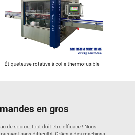
Étiqueteuse rotative à colle thermofusible
mmandes en gros
u de source, tout doit être efficace ! Nous
 passent sans difficulté. Grâce à des machines