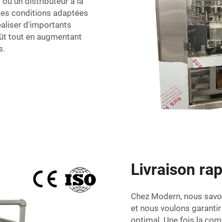
ou un distributeur à la
des conditions adaptées
éaliser d'importants
oût tout en augmentant
s.
Livraison rap
Chez Modern, nous savon
et nous voulons garantir 
optimal. Une fois la com