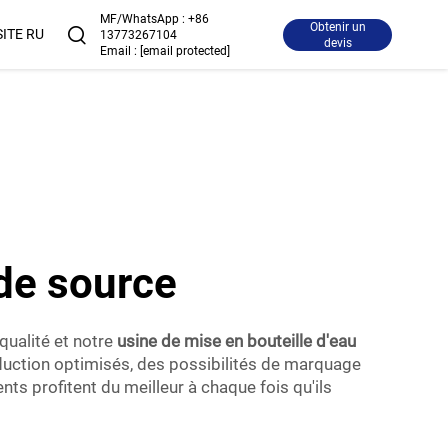
MF/WhatsApp :
+86
Obtenir un
SITE RU
13773267104
devis
Email :
[email protected]
 de source
qualité et notre
usine de mise en bouteille d'eau
oduction optimisés, des possibilités de marquage
ts profitent du meilleur à chaque fois qu'ils