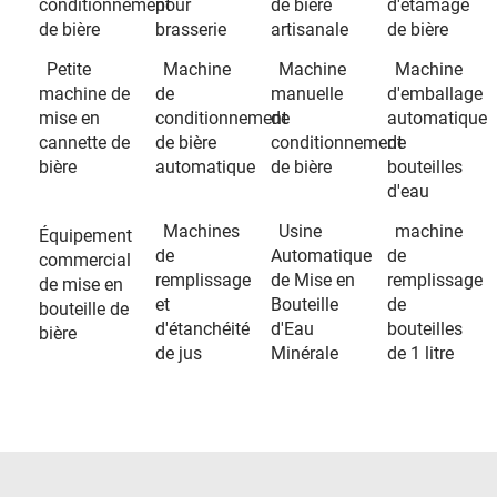
conditionnement
pour
de bière
d'étamage
de bière
brasserie
artisanale
de bière
Petite
Machine
Machine
Machine
machine de
de
manuelle
d'emballage
mise en
conditionnement
de
automatique
cannette de
de bière
conditionnement
de
bière
automatique
de bière
bouteilles
d'eau
Machines
Usine
machine
Équipement
de
Automatique
de
commercial
remplissage
de Mise en
remplissage
de mise en
et
Bouteille
de
bouteille de
d'étanchéité
d'Eau
bouteilles
bière
de jus
Minérale
de 1 litre