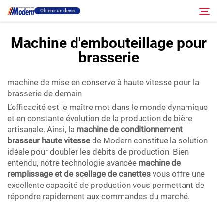
Obtenir un devis
Machine d'embouteillage pour
brasserie
Solution
Rechercher
machine de mise en conserve à haute vitesse pour la
Remplissage et emballage
brasserie de demain
L’efficacité est le maître mot dans le monde dynamique
À propos
et en constante évolution de la production de bière
artisanale. Ainsi, la
machine de conditionnement
brasseur haute vitesse
de Modern constitue la solution
Vidéo
idéale pour doubler les débits de production. Bien
entendu, notre technologie avancée
machine de
Contact
remplissage et de scellage de canettes
vous offre une
excellente capacité de production vous permettant de
répondre rapidement aux commandes du marché.
Site RU