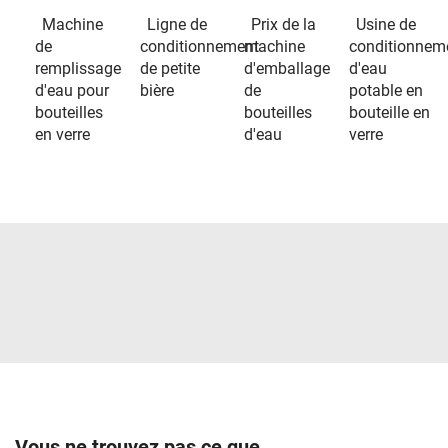
Machine
Ligne de
Prix de la
Usine de
de
conditionnement
machine
conditionnem
remplissage
de petite
d'emballage
d'eau
d'eau pour
bière
de
potable en
bouteilles
bouteilles
bouteille en
en verre
d'eau
verre
Vous ne trouvez pas ce que