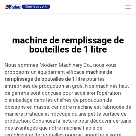
machine de remplissage de bouteilles de 1 litre
Obtenir un devis
efficace...">
Solution
machine de remplissage de
Rechercher
bouteilles de 1 litre
Remplissage et emballage
Nous sommes Modern Machinery Co., nous vous
À propos
proposons un équipement efficace
machine de
remplissage de bouteilles de 1 litre
pour les
entreprises de production en gros. Nos machines haut
Vidéo
de gamme sont conçues pour accélérer l'opération
d'emballage dans les chaînes de production de
boissons en masse, car notre machine est fabriquée de
Contact
manière pratique et n'occupe qu'une petite surface de
production. Continuez la lecture pour découvrir certains
Site RU
des avantages que notre machine fiable de
remplissage de bouteilles pourrait apporter à votre