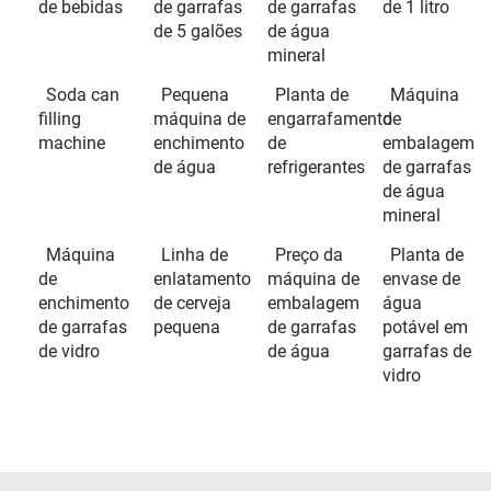
de bebidas
de garrafas
de garrafas
de 1 litro
de 5 galões
de água
mineral
Soda can
Pequena
Planta de
Máquina
filling
máquina de
engarrafamento
de
machine
enchimento
de
embalagem
de água
refrigerantes
de garrafas
de água
mineral
Máquina
Linha de
Preço da
Planta de
de
enlatamento
máquina de
envase de
enchimento
de cerveja
embalagem
água
de garrafas
pequena
de garrafas
potável em
de vidro
de água
garrafas de
vidro