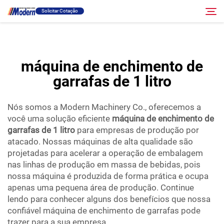
máquina de enchimento de garrafas de 1 litro
Solicitar Cotação
eficiente...">
Solução
máquina de enchimento de
Pesquisar
garrafas de 1 litro
Envase E Embalagem
Nós somos a Modern Machinery Co., oferecemos a
Sobre
você uma solução eficiente
máquina de enchimento de
garrafas de 1 litro
para empresas de produção por
atacado. Nossas máquinas de alta qualidade são
Vídeo
projetadas para acelerar a operação de embalagem
nas linhas de produção em massa de bebidas, pois
nossa máquina é produzida de forma prática e ocupa
Contato
apenas uma pequena área de produção. Continue
lendo para conhecer alguns dos benefícios que nossa
Site RU
confiável máquina de enchimento de garrafas pode
trazer para a sua empresa.