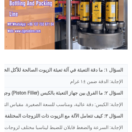
السؤال ١: ما دقة التعبئة في آلة تعبئة الزيوت الصالحة للأكل الخاصة بكم — هل هي ±١ غرام أم أفضل من ذلك؟
الإجابة: الدقة ضمن ±١ غرام
السؤال ٢: ما الفرق بين جهاز التعبئة بالكبس (Piston Filler) وجهاز التعبئة بمقياس التدفق (Flowmeter Filler) للزيوت الصالحة للأكل — أيُّهما ينبغي أن أختار؟
الإجابة: الكبس: دقة عالية، ومناسب للسعة الصغيرة. مقياس التد
السؤال ٣: كيف تتعامل الآلة مع الزيوت ذات اللزوجات المختلفة — بدءًا من زيت الزيتون الخفيف ووصولًا إلى زيت النخيل السميك؟
الإجابة: السرعة والضغط قابلان للضبط ليناسبا مختلف لزوجات ال