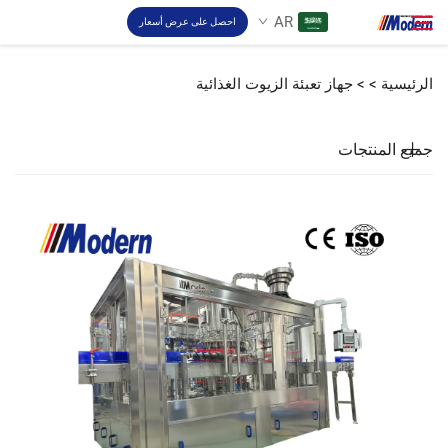
AR
احصل على عرض أسعار
الرئيسية >
>
جهاز تعبئة الزيوت الغذائية
حل
ابحث
جميع المنتجات
تعبئة والتغليف
نبذة
فيديو
اتصل بنا
موقع RU