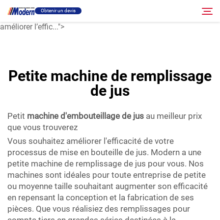
machine de remplissage de jus
Obtenir un devis
au meilleur prix que vous rencontrerez.Souhaitez-vous
améliorer l’effic...">
Solution
Rechercher
Petite machine de remplissage
Remplissage et emballage
de jus
À propos
Petit
machine d'embouteillage de jus
au meilleur prix
que vous trouverez
Vous souhaitez améliorer l'efficacité de votre
Vidéo
processus de mise en bouteille de jus. Modern a une
petite machine de remplissage de jus pour vous. Nos
machines sont idéales pour toute entreprise de petite
Contact
ou moyenne taille souhaitant augmenter son efficacité
en repensant la conception et la fabrication de ses
Site RU
pièces. Que vous réalisiez des remplissages pour
compte tiers en grandes séries destinées à la