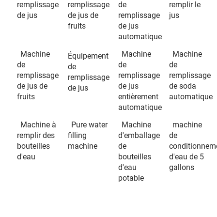
remplissage
remplissage
de
remplir le
de jus
de jus de
remplissage
jus
fruits
de jus
automatique
Machine
Machine
Machine
Équipement
de
de
de
de
remplissage
remplissage
remplissage
remplissage
de jus de
de jus
de soda
de jus
fruits
entièrement
automatique
automatique
Machine à
Pure water
Machine
machine
remplir des
filling
d'emballage
de
bouteilles
machine
de
conditionnem
d'eau
bouteilles
d'eau de 5
d'eau
gallons
potable