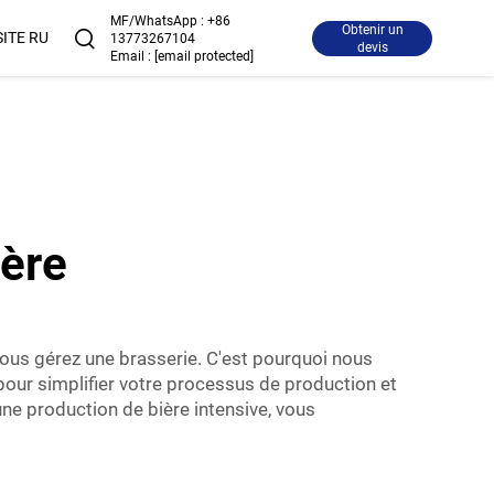
MF/WhatsApp :
+86
Obtenir un
SITE RU
13773267104
devis
Email :
[email protected]
ière
ous gérez une brasserie. C'est pourquoi nous
our simplifier votre processus de production et
ne production de bière intensive, vous